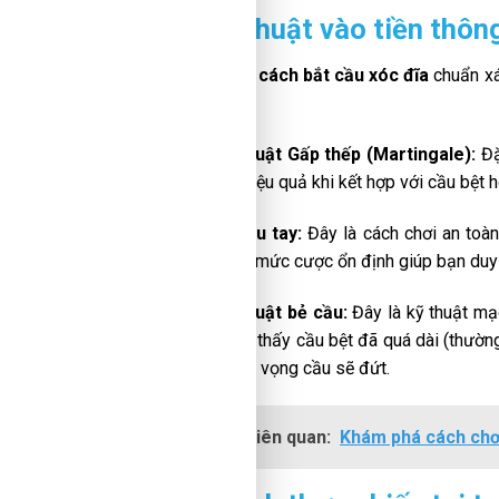
Chiến thuật vào tiền thôn
Sở hữu một
cách bắt cầu xóc đĩa
chuẩn xá
lợi nhuận.
Chiến thuật Gấp thếp (Martingale):
Đặ
cực kỳ hiệu quả khi kết hợp với cầu bệt 
Đánh đều tay:
Đây là cách chơi an toà
Việc giữ mức cược ổn định giúp bạn duy tr
Chiến thuật bẻ cầu:
Đây là kỹ thuật mạ
Khi nhận thấy cầu bệt đã quá dài (thườn
lại với kỳ vọng cầu sẽ đứt.
Bài viết liên quan:
Khám phá cách chơi 