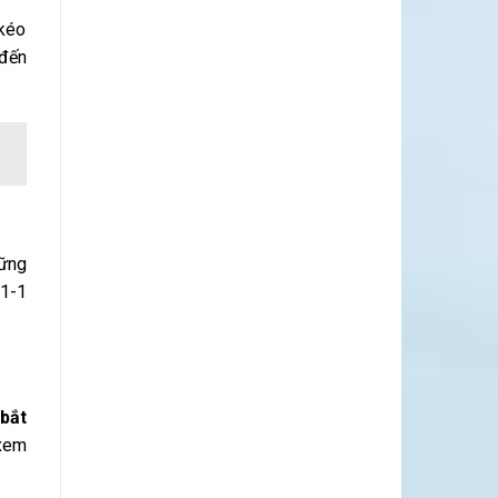
 kéo
 đến
hững
 1-1
bắt
 xem