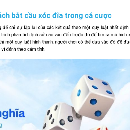
ách bắt cầu xóc đĩa trong cá cược
g để chỉ sự lặp lại của các kết quả theo một quy luật nhất định
 trình phân tích lịch sử các ván đấu trước đó để tìm ra mô hình 
hi một quy luật hình thành, người chơi có thể dựa vào đó để đư
 vì đánh theo cảm tính.