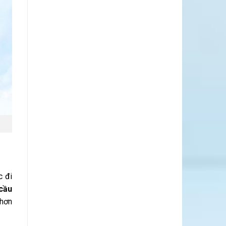
c đi
cầu
 hơn