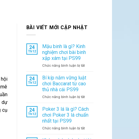
BÀI VIẾT MỚI CẬP NHẬT
Mậu binh là gì? Kinh
24
Th12
nghiệm chơi bài binh
xập xám tại PS99
ở
Chức năng bình luận bị tắt
Mậu
binh
Bí kíp nắm vững luật
24
 hội
là
Th12
chơi Baccarat từ cao
i mê
gì?
thủ nhà cái PS99
Kinh
huần
ở
Chức năng bình luận bị tắt
nghiệm
t dự
Bí
chơi
kíp
bài
Poker 3 lá là gì? Cách
g cụ
24
nắm
binh
Th12
chơi Poker 3 lá chuẩn
vững
xập
nhất tại PS99
luật
xám
ở
Chức năng bình luận bị tắt
chơi
tại
Poker
Baccarat
PS99
3
từ