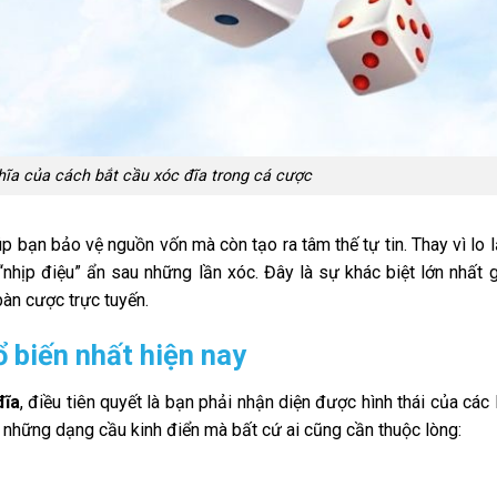
hĩa của cách bắt cầu xóc đĩa trong cá cược
p bạn bảo vệ nguồn vốn mà còn tạo ra tâm thế tự tin. Thay vì lo 
nhịp điệu” ẩn sau những lần xóc. Đây là sự khác biệt lớn nhất 
bàn cược trực tuyến.
ổ biến nhất hiện nay
đĩa
, điều tiên quyết là bạn phải nhận diện được hình thái của các 
à những dạng cầu kinh điển mà bất cứ ai cũng cần thuộc lòng: