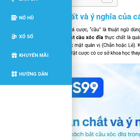
Bản chất và ý nghĩa của c
NỔ HŨ
Trong giới cá cược, “cầu” là thuật ngữ dùn
XỔ SỐ
đó,
cách bắt cầu xóc đĩa
thực chất là quá
hiện của các mặt quân vị (Chẵn hoặc Lẻ). K
quyết định đặt cược có cơ sở khoa học thay
KHUYẾN MÃI
HƯỚNG DẪN